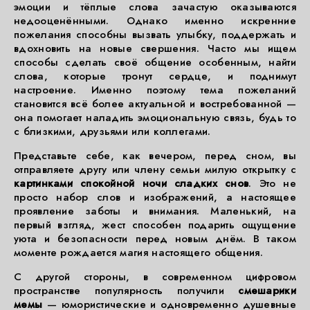
эмоции и тёплые слова зачастую оказываются
недооценёнными. Однако именно искренние
пожелания способны вызвать улыбку, поддержать и
вдохновить на новые свершения. Часто мы ищем
способы сделать своё общение особенным, найти
слова, которые тронут сердце, и поднимут
настроение. Именно поэтому тема пожеланий
становится всё более актуальной и востребованной —
она помогает наладить эмоциональную связь, будь то
с близкими, друзьями или коллегами.
Представьте себе, как вечером, перед сном, вы
отправляете другу или члену семьи милую открытку с
картинками спокойной ночи сладких снов
. Это не
просто набор слов и изображений, а настоящее
проявление заботы и внимания. Маленький, на
первый взгляд, жест способен подарить ощущение
уюта и безопасности перед новым днём. В таком
моменте рождается магия настоящего общения.
С другой стороны, в современном цифровом
пространстве популярность получили
смешарики
мемы
— юмористические и одновременно душевные